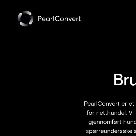
Br
PearlConvert er et
for netthandel. Vi
gjennomført hundr
spørreundersøkels