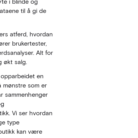
te i blinde og
taene til å gi de
ders atferd, hvordan
rer brukertester,
rdsanalyser. Alt for
g økt salg.
r opparbeidet en
 nå mønstre som er
står sammenhenger
og
ikk. Vi ser hvordan
ige type
tbutikk kan være