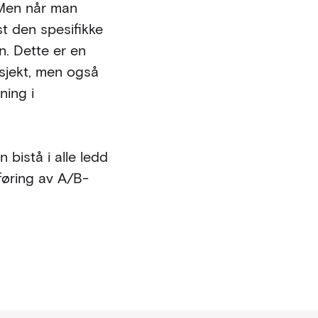
. Men når man
t den spesifikke
n. Dette er en
osjekt, men også
ning i
 bistå i alle ledd
føring av A/B-