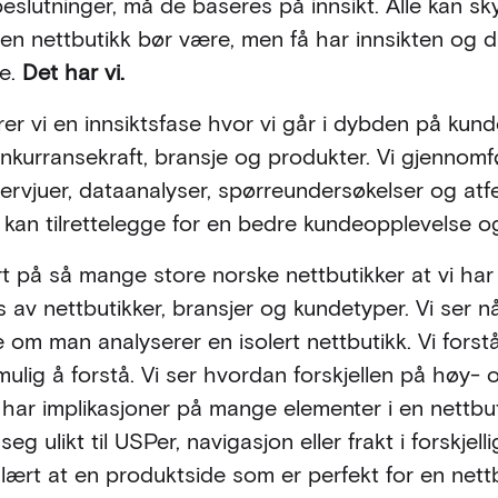
slutninger, må de baseres på innsikt. Alle kan sky
n nettbutikk bør være, men få har innsikten og da
e.
Det har vi.
jører vi en innsiktsfase hvor vi går i dybden på kun
nkurransekraft, bransje og produkter. Vi gjennomfø
tervjuer, dataanalyser, spørreundersøkelser og atfe
 kan tilrettelegge for en bedre kundeopplevelse o
rt på så mange store norske nettbutikker at vi ha
rs av nettbutikker, bransjer og kundetyper. Vi ser
e om man analyserer en isolert nettbutikk. Vi for
mulig å forstå. Vi ser hvordan forskjellen på høy- 
 har implikasjoner på mange elementer i en nettbut
eg ulikt til USPer, navigasjon eller frakt i forskjell
r lært at en produktside som er perfekt for en net