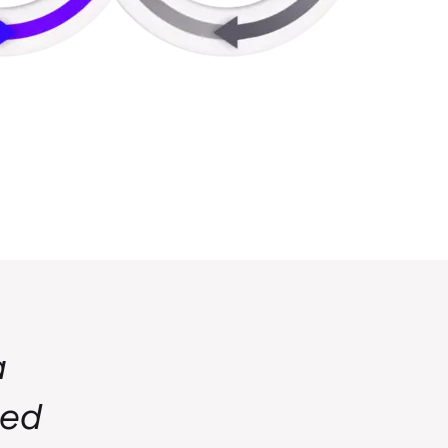
a
med