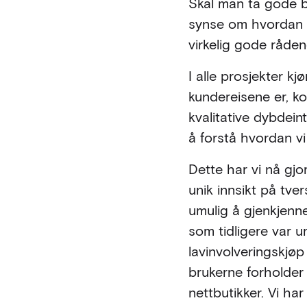
Skal man ta gode be
synse om hvordan e
virkelig gode råden
I alle prosjekter k
kundereisene er, ko
kvalitative dybdein
å forstå hvordan vi
Dette har vi nå gjo
unik innsikt på tve
umulig å gjenkjenn
som tidligere var u
lavinvolveringskjøp
brukerne forholder s
nettbutikker. Vi ha