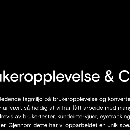
Convert blir en del av Pearl Group
Les mer
ukeropplevelse & 
 ledende fagmiljø på brukeropplevelse og konverte
 har vært så heldig at vi har fått arbeide med ma
evis av brukertester, kundeintervjuer, eyetracki
er. Gjennom dette har vi opparbeidet en unik sp