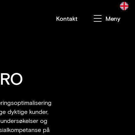
Kontakt
Meny
CRO
ringsoptimalisering
nge dyktige kunder,
ngundersøkelser og
esialkompetanse på