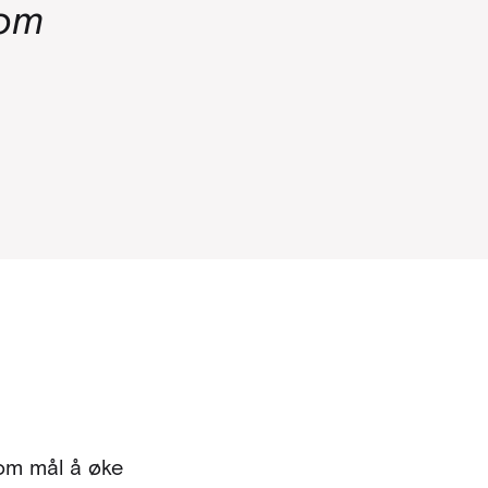
som
som mål å øke