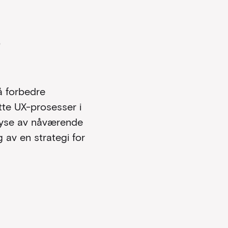
?
 å forbedre
tte UX-prosesser i
alyse av nåværende
 av en strategi for