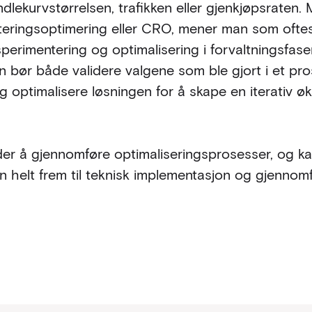
dlekurvstørrelsen, trafikken eller gjenkjøpsraten
eringsoptimering eller CRO, mener man som oftes
erimentering og optimalisering i forvaltningsfase
n bør både validere valgene som ble gjort i et pr
og optimalisere løsningen for å skape en iterativ øk
der å gjennomføre optimaliseringsprosesser, og kan
 helt frem til teknisk implementasjon og gjennom