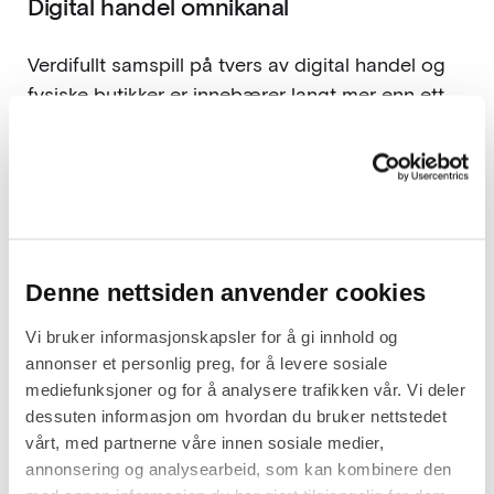
Digital handel omnikanal
Verdifullt samspill på tvers av digital handel og
fysiske butikker er innebærer langt mer enn ett
nettbutikkprosjekt. Det handler om å forstå
samspillet mellom digitale og fysiske kanaler, og
hvordan disse benyttes i kundenes
kjøpsprosess.
Vi vet også at det kreves langt mer enn å tilegne
Denne nettsiden anvender cookies
seg nye systemer og teknologi. Intern forankring,
rett organisjasjonsstruktur og godt samspill er
Vi bruker informasjonskapsler for å gi innhold og
essensielt for å lykkes med en omnikanal-
annonser et personlig preg, for å levere sosiale
strategi. Det krever også en samarbeidspartner
mediefunksjoner og for å analysere trafikken vår. Vi deler
dessuten informasjon om hvordan du bruker nettstedet
som er vant med utfordringene som følger med
vårt, med partnerne våre innen sosiale medier,
systemarkitektur og integrasjoner på tvers av en
annonsering og analysearbeid, som kan kombinere den
rekke systemer som ERP, POS, OMS, CRM/CDP,