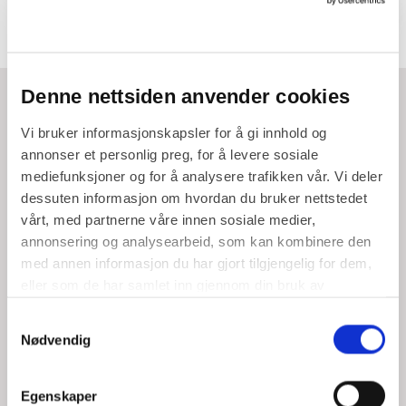
Denne nettsiden anvender cookies
Vi bruker informasjonskapsler for å gi innhold og
Strategi
annonser et personlig preg, for å levere sosiale
mediefunksjoner og for å analysere trafikken vår. Vi deler
dessuten informasjon om hvordan du bruker nettstedet
vårt, med partnerne våre innen sosiale medier,
annonsering og analysearbeid, som kan kombinere den
Brukeropplevelse
med annen informasjon du har gjort tilgjengelig for dem,
eller som de har samlet inn gjennom din bruk av
tjenestene deres.
Samtykkevalg
Nødvendig
Commerce
Egenskaper