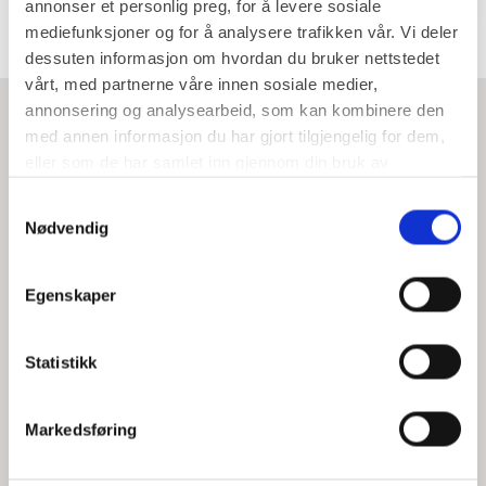
annonser et personlig preg, for å levere sosiale
mediefunksjoner og for å analysere trafikken vår. Vi deler
dessuten informasjon om hvordan du bruker nettstedet
vårt, med partnerne våre innen sosiale medier,
annonsering og analysearbeid, som kan kombinere den
Våre tjenester
med annen informasjon du har gjort tilgjengelig for dem,
eller som de har samlet inn gjennom din bruk av
tjenestene deres.
Samtykkevalg
Nødvendig
Strategi
Egenskaper
Statistikk
Brukeropplevelse
Markedsføring