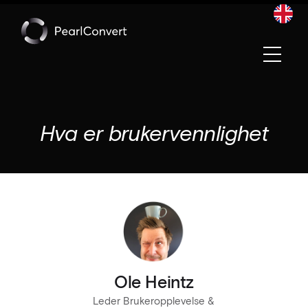
Convert blir en del av Pearl Group
Les mer
Hva er brukervennlighet
Ole Heintz
Leder Brukeropplevelse &