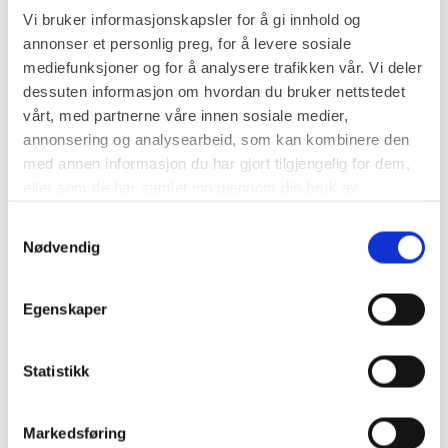
Vi bruker informasjonskapsler for å gi innhold og
Brukervennlighet i digital handel -
annonser et personlig preg, for å levere sosiale
ecommerce
mediefunksjoner og for å analysere trafikken vår. Vi deler
dessuten informasjon om hvordan du bruker nettstedet
Vi vet da alle forskjellen på en brukervennlig
vårt, med partnerne våre innen sosiale medier,
applikasjon og en som ikke er det. PearlConvert viser
annonsering og analysearbeid, som kan kombinere den
at det ligger mer i brukervennlighet enn det man tror.
med annen informasjon du har gjort tilgjengelig for dem,
eller som de har samlet inn gjennom din bruk av
tjenestene deres.
Kognitive snarveier i brukeropplevelsen
Samtykkevalg
Nødvendig
I denne artikkelen forklarer CRO-leder Ole fra
PearlConvert litt om kognitive snarveier i UX-design,
Egenskaper
og hvorfor det er noe man må tenke på når man
designer.
Statistikk
Tekst og bilder som konverterer best på nett
Markedsføring