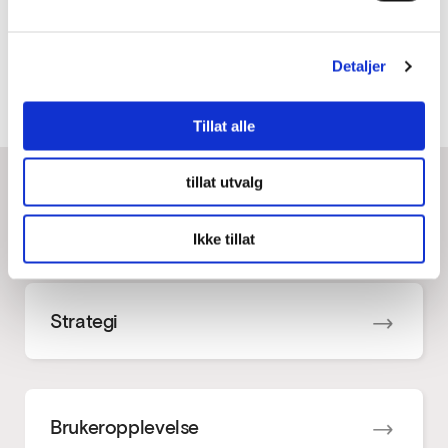
Konverteringsoptimalisering handler også om innhold.
Både tekst og bilder. I denne bloggen forteller CRO-
leder Ole fra PearlConvert hva som skaper
Detaljer
konvertering.
Tillat alle
tillat utvalg
Våre tjenester
Ikke tillat
Strategi
Brukeropplevelse