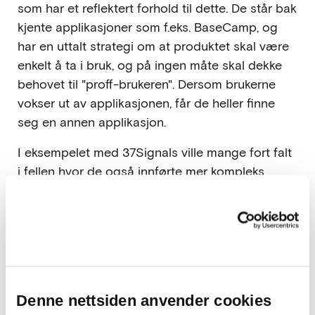
som har et reflektert forhold til dette. De står bak
kjente applikasjoner som f.eks. BaseCamp, og
har en uttalt strategi om at produktet skal være
enkelt å ta i bruk, og på ingen måte skal dekke
behovet til "proff-brukeren". Dersom brukerne
vokser ut av applikasjonen, får de heller finne
seg en annen applikasjon.
I eksempelet med 37Signals ville mange fort falt
i fellen hvor de også innførte mer kompleks
funksjonalitet for å gi proff-brukerne hva de
ønsket. Problemet er bare da, at produktet ikke
lenger ville vært lett å ta i bruk.
Populære meninger.
Denne nettsiden anvender cookies