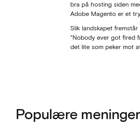
bra på hosting siden me
Adobe Magento er et tryg
Slik landskapet fremstår
"Nobody ever got fired f
det lite som peker mot a
Populære meninger