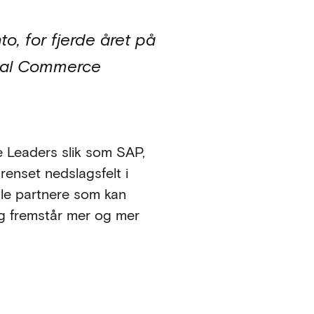
o, for fjerde året på
gital Commerce
e Leaders slik som SAP,
enset nedslagsfelt i
kale partnere som kan
og fremstår mer og mer