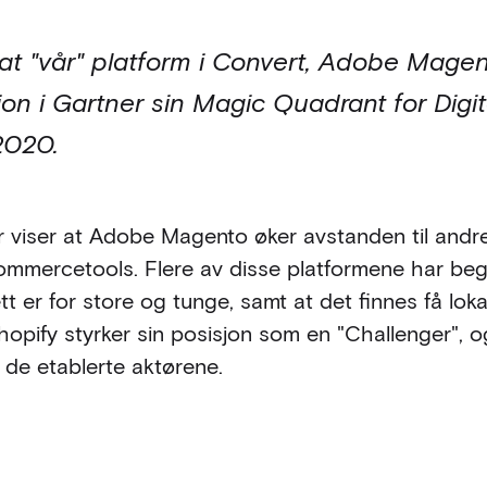
at "vår" platform i Convert, Adobe Magent
sjon i Gartner sin Magic Quadrant for Di
 2020.
r viser at Adobe Magento øker avstanden til andr
mmercetools. Flere av disse platformene har begr
tt er for store og tunge, samt at det finnes få lo
hopify styrker sin posisjon som en "Challenger", 
il de etablerte aktørene.