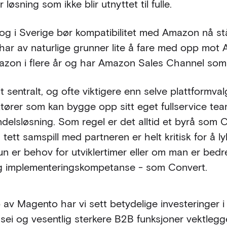
løsning som ikke blir utnyttet til fulle.
og i Sverige bør kompatibilitet med Amazon nå stå
 har av naturlige grunner lite å fare med opp m
zon i flere år og har Amazon Sales Channel som 
t sentralt, og ofte viktigere enn selve plattformval
tører som kan bygge opp sitt eget fullservice te
andelsløsning. Som regel er det alltid et byrå so
tett samspill med partneren er helt kritisk for å l
 er behov for utviklertimer eller om man er bedre
ng implementeringskompetanse - som Convert.
av Magento har vi sett betydelige investeringer i 
ei og vesentlig sterkere B2B funksjoner vektlegg