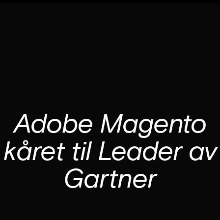
Convert blir en del av Pearl Group
Les mer
Adobe Magento
kåret til Leader av
Gartner