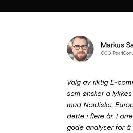
Markus S
CCO, PearlConv
Valg av riktig E-com
som ønsker å lykkes 
med Nordiske, Europe
dette i flere år. Fo
gode analyser for å